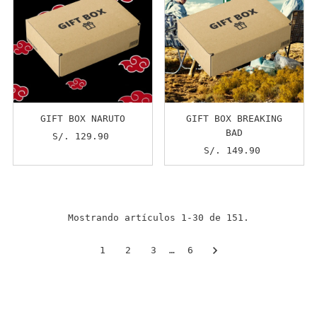
GIFT BOX NARUTO
GIFT BOX BREAKING
BAD
S/. 129.90
Precio
normal
S/. 149.90
Precio
normal
Mostrando artículos 1-30 de 151.
1
2
3
…
6