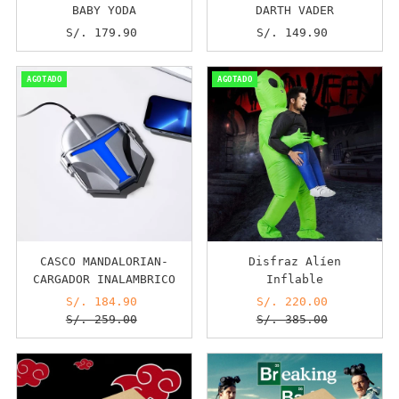
BABY YODA
DARTH VADER
S/. 179.90
Precio
S/. 149.90
Precio
normal
normal
AGOTADO
AGOTADO
CASCO MANDALORIAN-
Disfraz Alíen
CARGADOR INALAMBRICO
Inflable
Precio
S/. 184.90
Precio
Precio
S/. 220.00
Precio
de
S/. 259.00
normal
de
S/. 385.00
normal
venta
venta