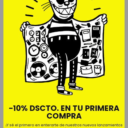
YODA-SEPARADOR DE
LIBROS
S/. 229.90
Precio
normal
Mostrando artículos 1-1 de 1.
-10% DSCTO. EN TU PRIMERA
Nosotros
COMPRA
Somos Fan&Fun, la primera franquicia de regalería
creativa y decoración. Sorprender y emocionar nos
¡Y sé el primero en enterarte de nuestros nuevos lanzamientos
divierte 🌐