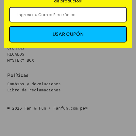
de productos!
Categorías
NUEVOS
FANÁTICOS
USAR CUPÓN
PRODUCTOS
FUNKOS
OFERTAS
REGALOS
MYSTERY BOX
Políticas
Cambios y devoluciones
Libro de reclamaciones
© 2026 Fan & Fun
•
Fanfun.com.pe®