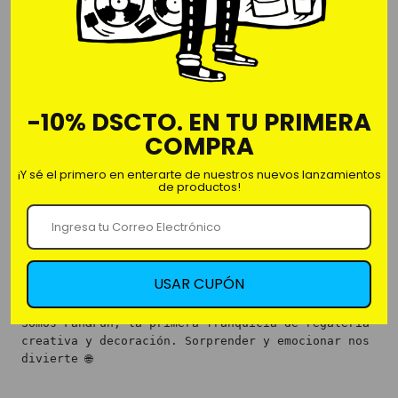
Comprar ahora
- Taza de cerámico 100%
-10% DSCTO. EN TU PRIMERA
- 11 onz-325ml
COMPRA
- Incluye caja para regalo
¡Y sé el primero en enterarte de nuestros nuevos lanzamientos
de productos!
USAR CUPÓN
Nosotros
Somos Fan&Fun, la primera franquicia de regalería
creativa y decoración. Sorprender y emocionar nos
divierte 🌐