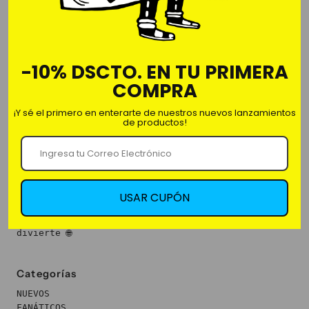
Comprar ahora
-10% DSCTO. EN TU PRIMERA
Decora tus espacios con las luces led Flamingo,
funcionan con 2 baterías AA
COMPRA
¡Y sé el primero en enterarte de nuestros nuevos lanzamientos
de productos!
Nosotros
USAR CUPÓN
Somos Fan&Fun, la primera franquicia de regalería
creativa y decoración. Sorprender y emocionar nos
divierte 🌐
Categorías
NUEVOS
FANÁTICOS