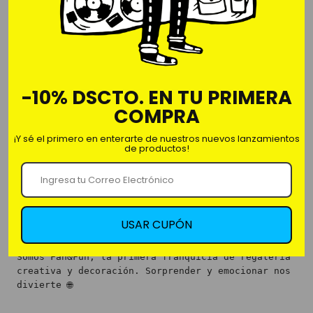
MOUSE PAD-GROGU
Grosor: 5mm
-10% DSCTO. EN TU PRIMERA
Material: Tela Silicon para Mouse
COMPRA
Medidas:
23cm x19cm
¡Y sé el primero en enterarte de nuestros nuevos lanzamientos
de productos!
USAR CUPÓN
Nosotros
Somos Fan&Fun, la primera franquicia de regalería
creativa y decoración. Sorprender y emocionar nos
divierte 🌐