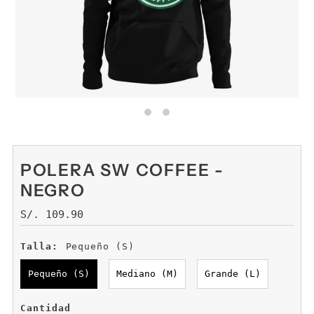
POLERA SW COFFEE -
NEGRO
Precio
S/. 109.90
normal
Talla:
Pequeño (S)
Pequeño (S)
Mediano (M)
Grande (L)
Cantidad