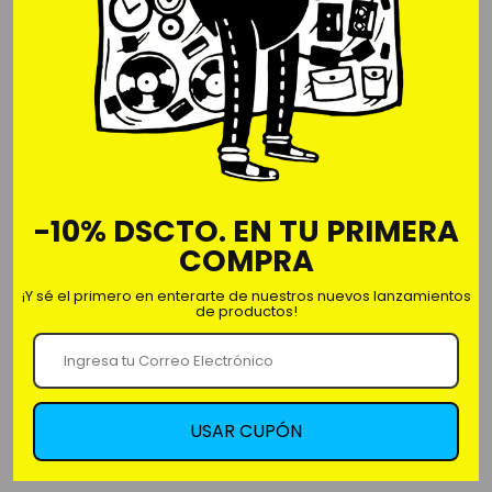
-
+
Polo en algodón jersey 30/1.
-10% DSCTO. EN TU PRIMERA
100% Algodón.
COMPRA
Estampado digital.
No encoge, confeccionado con materiales y
¡Y sé el primero en enterarte de nuestros nuevos lanzamientos
acabados premium.
de productos!
Regular Fit
Marca: Iconics.
USAR CUPÓN