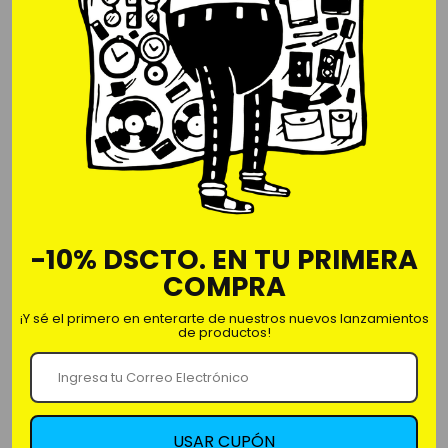
Varón
Mujer
Cantidad
-
+
-10% DSCTO. EN TU PRIMERA
COMPRA
Polo en algodón jersey 30/1.
100% Algodón.
¡Y sé el primero en enterarte de nuestros nuevos lanzamientos
de productos!
Estampado digital.
No encoge, confeccionado con materiales y
acabados premium.
Regular Fit
Marca: Iconics.
USAR CUPÓN