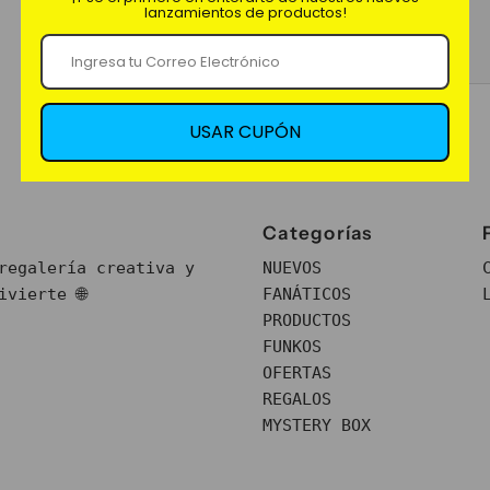
lanzamientos de productos!
Marca: Iconics.
USAR CUPÓN
Categorías
regalería creativa y
NUEVOS
vierte 🌐
FANÁTICOS
PRODUCTOS
FUNKOS
OFERTAS
REGALOS
MYSTERY BOX