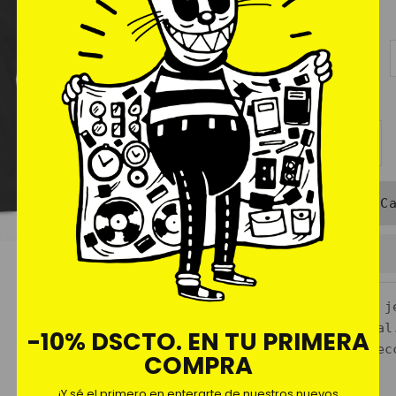
normal
Talla:
S
S
M
L
Cantidad
-
+
Polo en algodón j
Estampado digital
-10% DSCTO. EN TU PRIMERA
No encoge, confec
COMPRA
premium.
Regular Fit
¡Y sé el primero en enterarte de nuestros nuevos