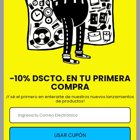
Cantidad
-
+
Comprar ahora
-10% DSCTO. EN TU PRIMERA
COMPRA
Polo en algodón jersey 30/1.
¡Y sé el primero en enterarte de nuestros nuevos lanzamientos
Estampado digital.
de productos!
No encoge, confeccionado con materiales y
acabados premium.
Regular Fit
Marca: Iconics.
USAR CUPÓN