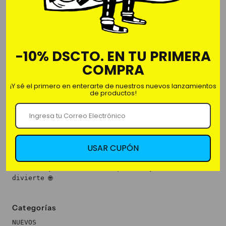
Pack de 4 posavasos
-10% DSCTO. EN TU PRIMERA
10cm x 10cm
COMPRA
¡Y sé el primero en enterarte de nuestros nuevos lanzamientos
de productos!
Nosotros
USAR CUPÓN
Somos Fan&Fun, la primera franquicia de regalería
creativa y decoración. Sorprender y emocionar nos
divierte 🌐
Categorías
NUEVOS