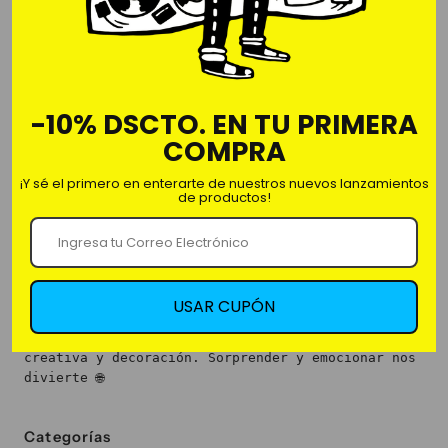
STAR TRECK-TAZA
-10% DSCTO. EN TU PRIMERA
- Taza de cerámico 100%
COMPRA
- 11oz-325ml
¡Y sé el primero en enterarte de nuestros nuevos lanzamientos
de productos!
USAR CUPÓN
Nosotros
Somos Fan&Fun, la primera franquicia de regalería
creativa y decoración. Sorprender y emocionar nos
divierte 🌐
Categorías