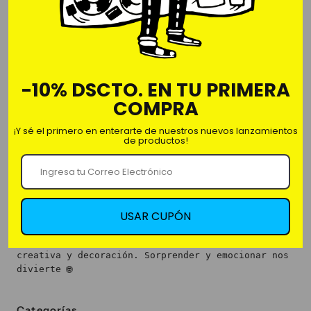
Comprar ahora
YODA BEST- TAZA
-10% DSCTO. EN TU PRIMERA
- Taza de cerámico 100%
COMPRA
- 11oz-325ml
¡Y sé el primero en enterarte de nuestros nuevos lanzamientos
de productos!
USAR CUPÓN
Nosotros
Somos Fan&Fun, la primera franquicia de regalería
creativa y decoración. Sorprender y emocionar nos
divierte 🌐
Categorías