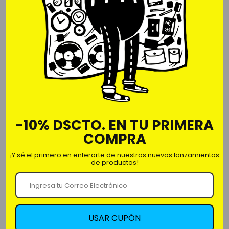
Comprar ahora
Velas Aromáticas
Cráneo 10cm Alt
-10% DSCTO. EN TU PRIMERA
Todos los colores DISPONIBLES.
COMPRA
Aromas:
LILA: lavanda
¡Y sé el primero en enterarte de nuestros nuevos lanzamientos
de productos!
CREMA: Coco
VERDE : Palo Santo
Rosa: Fresa
USAR CUPÓN